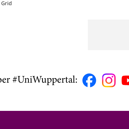
 Grid
ber #UniWuppertal: