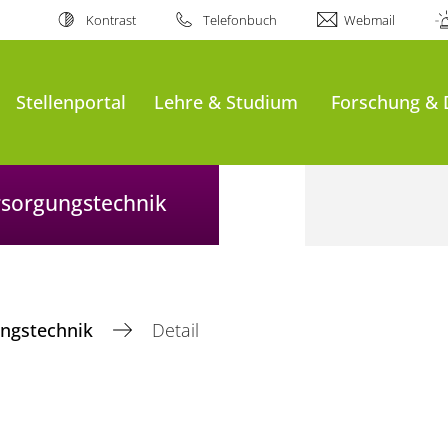
Kontrast
Telefonbuch
Webmail
Stellenportal
Lehre & Studium
Forschung & 
ersorgungstechnik
gungstechnik
Detail