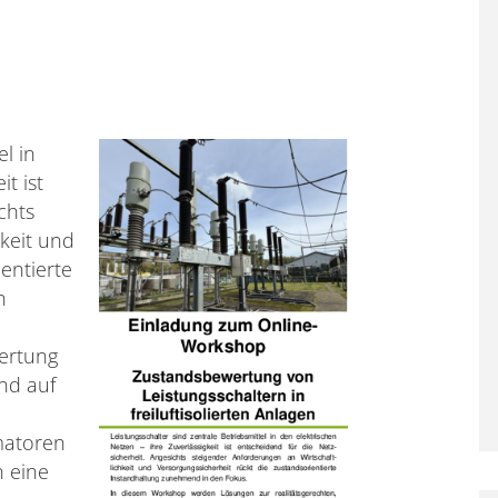
el in
t ist
chts
keit und
entierte
n
wertung
end auf
matoren
 eine