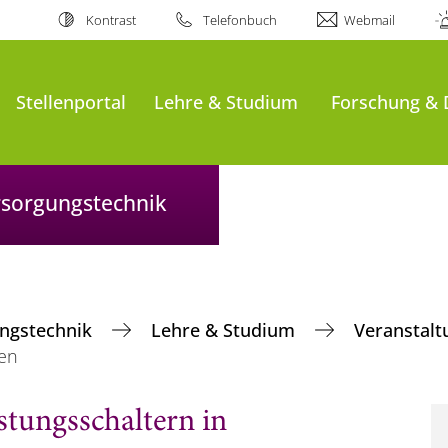
Kontrast
Telefonbuch
Webmail
Stellenportal
Lehre & Studium
Forschung & 
ersorgungstechnik
ungstechnik
Lehre & Studium
Veranstal
gen
tungsschaltern in