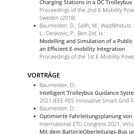
Charging Stations in a DC Trolleybu
Proceedings of the 2nd E-Mobility Po
Sweden (2018)
Baumeister, D.; Salih, M.; Wazifehdust, 
L.; Deskovic, P.; Ben Zid, H.:
Modelling and Simulation of a Public
an Efficient E-mobility Integration
Proceedings of the 1st E-Mobility Pow
VORTRÄGE
Baumeister, D.:
Intelligent Trolleybus Guidance Syst
2021 IEEE PES Innovative Smart Grid T
Baumeister, D.:
Optimierte Fahrleitungsplanung von
International ETG Congress 2021, Virtu
Mit dem BatterieOberleitungs-Bus un