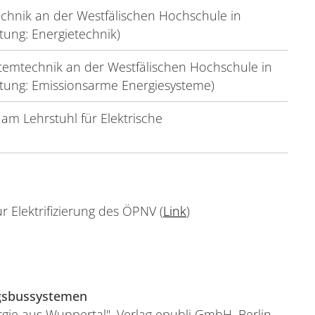
chnik an der Westfälischen Hochschule in
tung: Energietechnik)
temtechnik an der Westfälischen Hochschule in
htung: Emissionsarme Energiesysteme)
 am Lehrstuhl für Elektrische
r Elektrifizierung des ÖPNV (
Link
)
ngsbussystemen
gie aus Wuppertal", Verlag epubli GmbH, Berlin