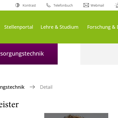
Kontrast
Telefonbuch
Webmail
Stellenportal
Lehre & Studium
Forschung & 
ersorgungstechnik
gungstechnik
Detail
ister