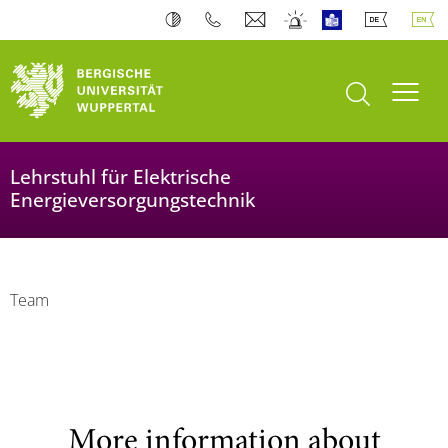
open search
Toogl
Lehrstuhl für Elektrische
Energieversorgungstechnik
Team
More information about